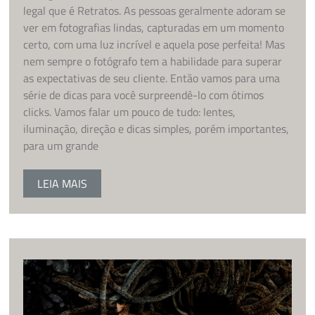
legal que é Retratos. As pessoas geralmente adoram se
ver em fotografias lindas, capturadas em um momento
certo, com uma luz incrível e aquela pose perfeita! Mas
nem sempre o fotógrafo tem a habilidade para superar
as expectativas de seu cliente. Então vamos para uma
série de dicas para você surpreendê-lo com ótimos
clicks. Vamos falar um pouco de tudo: lentes,
iluminação, direção e dicas simples, porém importantes,
para um grande
LEIA MAIS