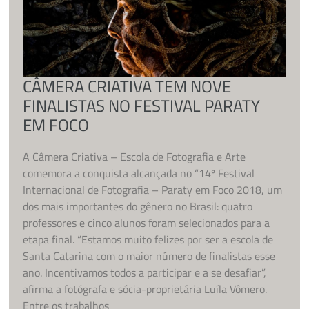
CÂMERA CRIATIVA TEM NOVE
FINALISTAS NO FESTIVAL PARATY
EM FOCO
A Câmera Criativa – Escola de Fotografia e Arte
comemora a conquista alcançada no “14º Festival
Internacional de Fotografia – Paraty em Foco 2018, um
dos mais importantes do gênero no Brasil: quatro
professores e cinco alunos foram selecionados para a
etapa final. “Estamos muito felizes por ser a escola de
Santa Catarina com o maior número de finalistas esse
ano. Incentivamos todos a participar e a se desafiar”,
afirma a fotógrafa e sócia-proprietária Luíla Vômero.
Entre os trabalhos