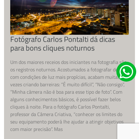
Fotógrafo Carlos Pontalti dá dicas
para bons cliques noturnos
Um dos maiores receios dos iniciantes na fotografia são
os registros noturnos. Acostumados a fotografar de dia,
com condições de luz mais propícias, acabam muitas
vezes criando barreiras: “É muito difícil”, “Não consigo”,
“Minha câmera não é boa para esse tipo de foto”. Com
alguns conhecimentos básicos, é possível fazer belos
cliques à noite. Para o fotógrafo Carlos Pontalti,
professor da Câmera Criativa, “conhecer os limites do
seu equipamento poderá lhe ajudar a atingir objetivos
com maior precisão”. Mas